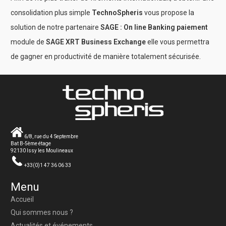
consolidation plus simple
TechnoSpheris
vous propose la
solution de notre partenaire
SAGE : On line Banking paiement
module de
SAGE XRT Business Exchange
elle vous permettra
de gagner en productivité de manière totalement sécurisée.
6/8, rue du 4 Septembre
Bat B-5ème étage
92130 Issy les Moulineaux
+33(0)1 47 36 06 33
Menu
Accueil
Qui sommes nous ?
Actualités et événements