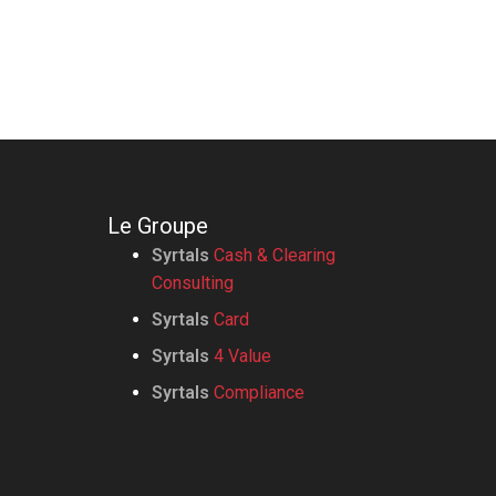
Le Groupe
Syrtals
Cash & Clearing
Consulting
Syrtals
Card
Syrtals
4 Value
Syrtals
Compliance