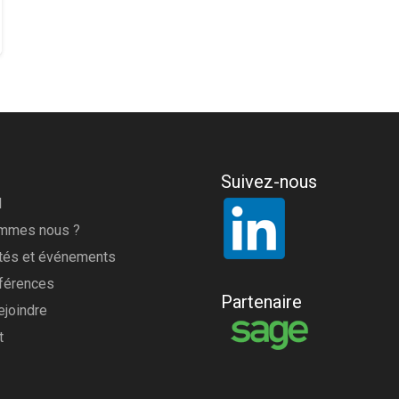
Suivez-nous
l
ommes nous ?
ités et événements
férences
Partenaire
ejoindre
t