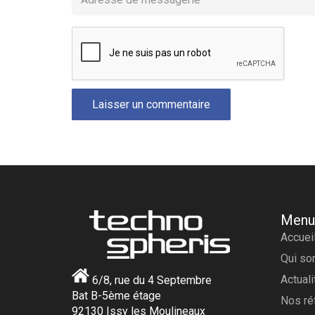
Laisser un commentaire
Menu
Accuei
Qui s
Actual
6/8, rue du 4 Septembre
Bat B-5ème étage
Nos ré
92130 Issy les Moulineaux