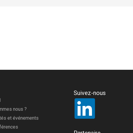
Suivez-nous
l
ommes nous ?
ités et événements
férences