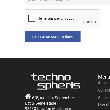
Laisser un commentaire
Menu
Accuei
Qui s
Actual
6/8, rue du 4 Septembre
Bat B-5ème étage
Nos ré
92130 Issy les Moulineaux