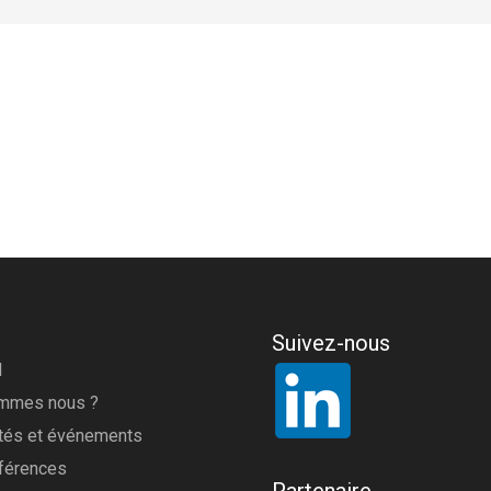
Suivez-nous
l
ommes nous ?
ités et événements
férences