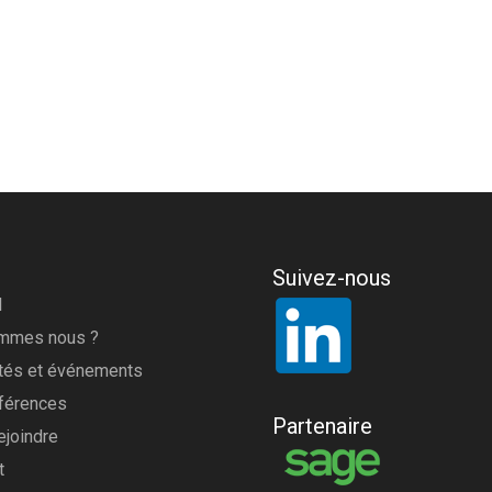
Suivez-nous
l
ommes nous ?
ités et événements
férences
Partenaire
ejoindre
t