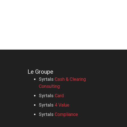
Le Groupe
Syrtals
Cash & Clearing
Consulting
Syrtals
Card
Syrtals
4 Value
Syrtals
Compliance