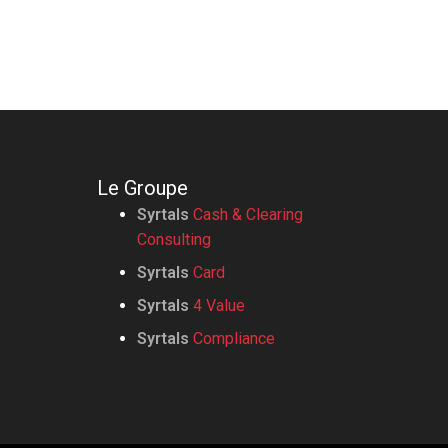
Le Groupe
Syrtals
Cash & Clearing
Consulting
Syrtals
Card
Syrtals
4 Value
Syrtals
Compliance