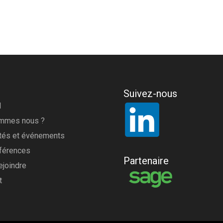
Suivez-nous
l
ommes nous ?
ités et événements
férences
Partenaire
ejoindre
t