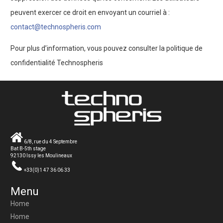
peuvent exercer ce droit en envoyant un courriel à :
contact@technospheris.com
Pour plus d’information, vous pouvez consulter la politique de
confidentialité Technospheris
6/8, rue du 4 Septembre
Bat B-5th stage
92130 Issy les Moulineaux
+33(0)1 47 36 06 33
Menu
Home
Home